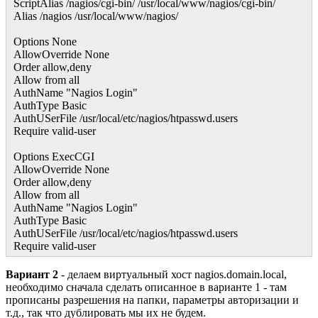
ScriptAlias /nagios/cgi-bin/ /usr/local/www/nagios/cgi-bin/
Alias /nagios /usr/local/www/nagios/
Options None
AllowOverride None
Order allow,deny
Allow from all
AuthName "Nagios Login"
AuthType Basic
AuthUSerFile /usr/local/etc/nagios/htpasswd.users
Require valid-user
Options ExecCGI
AllowOverride None
Order allow,deny
Allow from all
AuthName "Nagios Login"
AuthType Basic
AuthUSerFile /usr/local/etc/nagios/htpasswd.users
Require valid-user
Вариант 2
- делаем виртуальный хост nagios.domain.local,
необходимо сначала сделать описанное в варианте 1 - там
прописаны разрешения на папки, параметры авторизации и
т.д., так что дублировать мы их не будем.