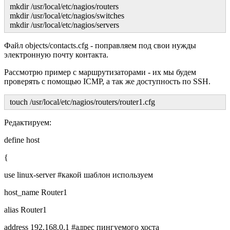
mkdir /usr/local/etc/nagios/routers
mkdir /usr/local/etc/nagios/switches
mkdir /usr/local/etc/nagios/servers
Файл objects/contacts.cfg - поправляем под свои нужды
электронную почту контакта.
Рассмотрю пример с маршрутизаторами - их мы будем
проверять с помощью ICMP, а так же доступность по SSH.
touch /usr/local/etc/nagios/routers/router1.cfg
Редактируем:
define host
{
use linux-server #какой шаблон используем
host_name Router1
alias Router1
address 192.168.0.1 #адрес пингуемого хоста