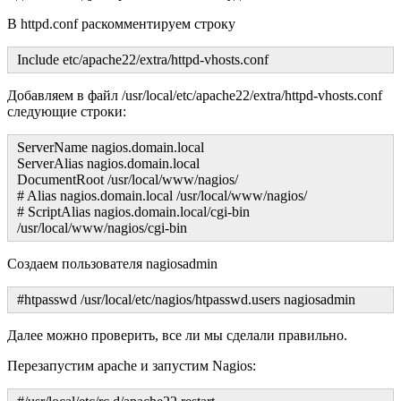
В httpd.conf раскомментируем строку
Include etc/apache22/extra/httpd-vhosts.conf
Добавляем в файл /usr/local/etc/apache22/extra/httpd-vhosts.conf
следующие строки:
ServerName nagios.domain.local
ServerAlias nagios.domain.local
DocumentRoot /usr/local/www/nagios/
# Alias nagios.domain.local /usr/local/www/nagios/
# ScriptAlias nagios.domain.local/cgi-bin
/usr/local/www/nagios/cgi-bin
Создаем пользователя nagiosadmin
#htpasswd /usr/local/etc/nagios/htpasswd.users nagiosadmin
Далее можно проверить, все ли мы сделали правильно.
Перезапустим apache и запустим Nagios: