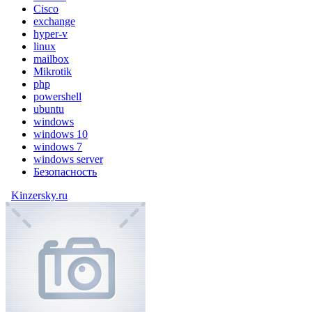
Cisco
exchange
hyper-v
linux
mailbox
Mikrotik
php
powershell
ubuntu
windows
windows 10
windows 7
windows server
Безопасность
Kinzersky.ru