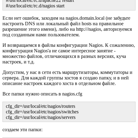
#/usr/local/etc/rc.d/apache22 restart
#/usr/local/etc/rc.d/nagios start
Если нет ошибок, заходим на nagios.domain.local (не забудьте
настроить DNS или локальный файл hosts на правильное
разрешение этого имени), либо на http:///nagios, авторизуемся
под созданным нами пользователем.
И возвращаемся в файлы конфигурации Nagios. К сожалению,
конфигурация Nagios'а не самое интересное занятие -
множество файлов, отличающихся в разных версиях, куча
настроек, и т.д.
Допустим, у нас в сети есть маршрутизаторы, коммутаторы и
сервера. Для каждой группы хостов я создаю папку, и в ней
описание настроек каждого хоста в отдельном файле.
Все папки нужно описать в nagios.cfg
cfg_dir=/usr/local/etc/nagios/routers
cfg_dir=/usr/local/etc/nagios/switches
cfg_dir=/usr/local/etc/nagios/servers
создаем эти папки: