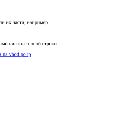
ли их части, например
имо писать с новой строки
ja-na-vhod-po-ip