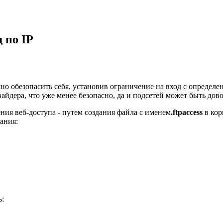
 по IP
жно обезопасить себя, установив ограничение на вход с определе
вайдера, что уже менее безопасно, да и подсетей может быть дов
ения веб-доступа - путем создания файла с именем
.ftpaccess
в кор
ания:
ь: