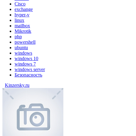
Cisco
exchange
hyper-v
linux
mailbox
Mikrotik
php
powershell
ubuntu
windows
windows 10
windows 7
windows server
Безопасность
Kinzersky.ru