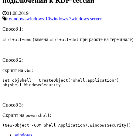
подключении к RDP-сессии
01.08.2019
windows
windows 10
windows 7
windows server
Способ 1:
(замена
при работе на терминале)
ctrl+alt+end
ctrl+alt+del
Способ 2:
скрипт на
:
vbs
set objShell = CreateObject("shell.application")

objshell.WindowsSecurity
Способ 3:
Скрипт на
:
powershell
(New-Object -COM Shell.Application).WindowsSecurity()
windows