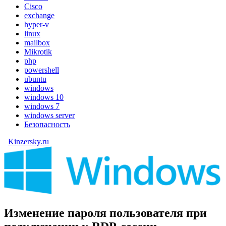
Cisco
exchange
hyper-v
linux
mailbox
Mikrotik
php
powershell
ubuntu
windows
windows 10
windows 7
windows server
Безопасность
Kinzersky.ru
Изменение пароля пользователя при