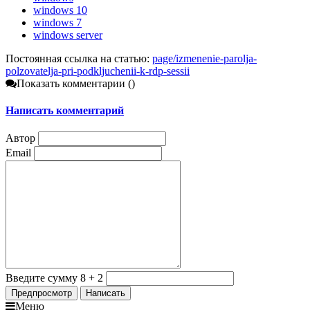
windows 10
windows 7
windows server
Постоянная ссылка на статью:
page/izmenenie-parolja-
polzovatelja-pri-podkljuchenii-k-rdp-sessii
Показать комментарии (
)
Написать комментарий
Автор
Email
Введите сумму 8 + 2
Меню